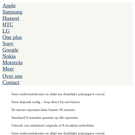
Apple
Samsung
Huawei
HTC
LG
One plus
Sony
Google
Nokia
Motorola
Meer
Over ons
Contact
Geen onderzoekskosten en altijd een duidelijke prijsopgave vooraf.
Geen afspraak nodig – loop direct bij ons binnen.
De meeste reparaties klaar binnen 30 minuten.
Standaard 6 maanden garantie op alle reparaties.
Gebruik van uitsluitend originele of A-kwaliteit onderdelen.
Geen onderzoekskosten en altijd een duidelijke prijsopgave vooraf.