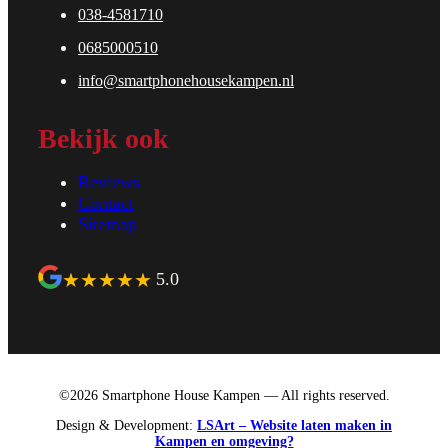
038-4581710
0685000510
info@smartphonehousekampen.nl
Bekijk ook
Reviews
Contact
Sitemap
★
★
★
★
★
5.0
©2026 Smartphone House Kampen — All rights reserved.
Design & Development:
LSArt – Website laten maken in
Kampen en omgeving?