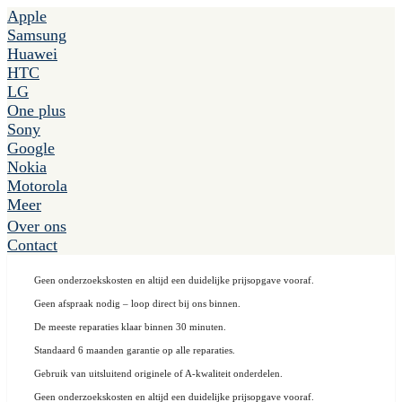
Apple
Samsung
Huawei
HTC
LG
One plus
Sony
Google
Nokia
Motorola
Meer
Over ons
Contact
Geen onderzoekskosten en altijd een duidelijke prijsopgave vooraf.
Geen afspraak nodig – loop direct bij ons binnen.
De meeste reparaties klaar binnen 30 minuten.
Standaard 6 maanden garantie op alle reparaties.
Gebruik van uitsluitend originele of A-kwaliteit onderdelen.
Geen onderzoekskosten en altijd een duidelijke prijsopgave vooraf.