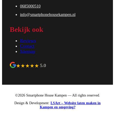
0685000510
info@smartphonehousekampen.nl
Bekijk ook
Reviews
Contact
Sitemap
★
★
★
★
★
5.0
©2026 Smartphone House Kampen — All rights reserved.
Design & Development:
LSArt – Website laten maken in
Kampen en omgeving?