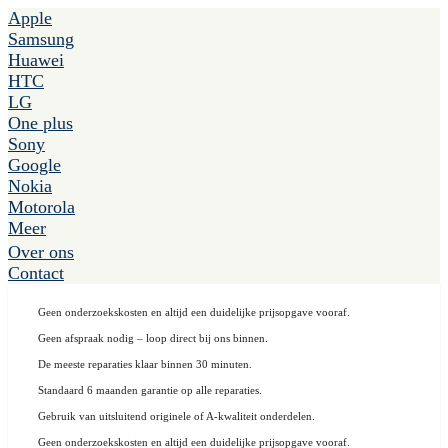
Apple
Samsung
Huawei
HTC
LG
One plus
Sony
Google
Nokia
Motorola
Meer
Over ons
Contact
Geen onderzoekskosten en altijd een duidelijke prijsopgave vooraf.
Geen afspraak nodig – loop direct bij ons binnen.
De meeste reparaties klaar binnen 30 minuten.
Standaard 6 maanden garantie op alle reparaties.
Gebruik van uitsluitend originele of A-kwaliteit onderdelen.
Geen onderzoekskosten en altijd een duidelijke prijsopgave vooraf.