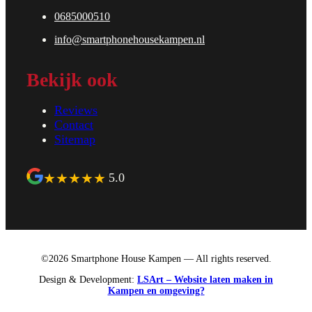
0685000510
info@smartphonehousekampen.nl
Bekijk ook
Reviews
Contact
Sitemap
★
★
★
★
★
5.0
©2026 Smartphone House Kampen — All rights reserved.
Design & Development:
LSArt – Website laten maken in
Kampen en omgeving?