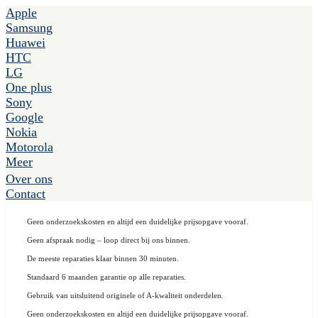
Apple
Samsung
Huawei
HTC
LG
One plus
Sony
Google
Nokia
Motorola
Meer
Over ons
Contact
Geen onderzoekskosten en altijd een duidelijke prijsopgave vooraf.
Geen afspraak nodig – loop direct bij ons binnen.
De meeste reparaties klaar binnen 30 minuten.
Standaard 6 maanden garantie op alle reparaties.
Gebruik van uitsluitend originele of A-kwaliteit onderdelen.
Geen onderzoekskosten en altijd een duidelijke prijsopgave vooraf.