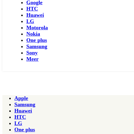
Google
HTC
Huawei
LG
Motorola
Nokia
One plus
Samsung
Sony
Meer
Apple
Samsung
Huawei
HTC
LG
One plus