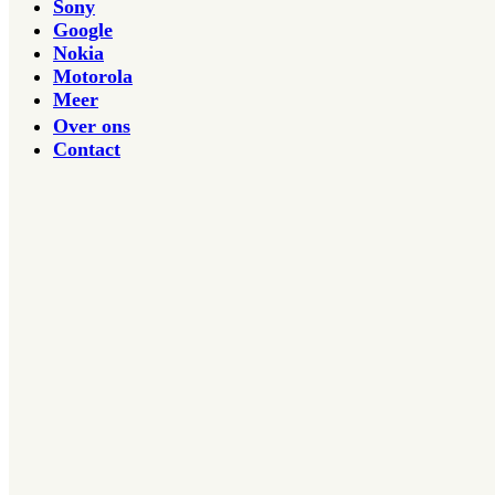
Sony
Google
Nokia
Motorola
Meer
Over ons
Contact