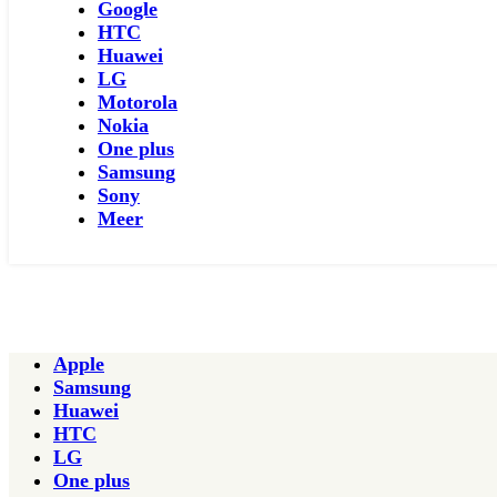
Google
HTC
Huawei
LG
Motorola
Nokia
One plus
Samsung
Sony
Meer
Apple
Samsung
Huawei
HTC
LG
One plus