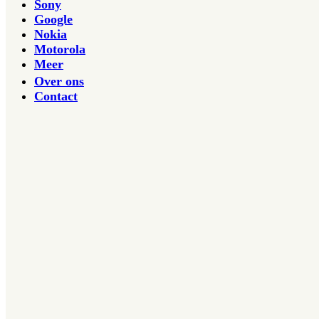
Sony
Google
Nokia
Motorola
Meer
Over ons
Contact