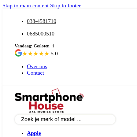
Skip to main content
Skip to footer
038-4581710
0685000510
Vandaag: Gesloten
i
★
★
★
★
★
5.0
Over ons
Contact
Apple