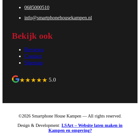
0685000510
info@smartphonehousekampen.nl
Bekijk ook
Reviews
Contact
Sitemap
★
★
★
★
★
5.0
©2026 Smartphone House Kampen — All rights reserved.
Design & Development:
LSArt – Website laten maken in
Kampen en omgeving?