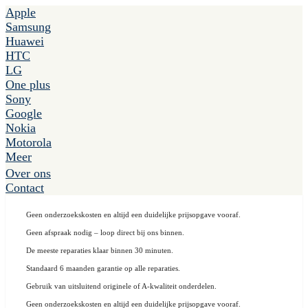
Apple
Samsung
Huawei
HTC
LG
One plus
Sony
Google
Nokia
Motorola
Meer
Over ons
Contact
Geen onderzoekskosten en altijd een duidelijke prijsopgave vooraf.
Geen afspraak nodig – loop direct bij ons binnen.
De meeste reparaties klaar binnen 30 minuten.
Standaard 6 maanden garantie op alle reparaties.
Gebruik van uitsluitend originele of A-kwaliteit onderdelen.
Geen onderzoekskosten en altijd een duidelijke prijsopgave vooraf.