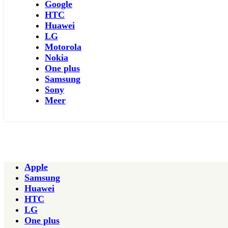
Google
HTC
Huawei
LG
Motorola
Nokia
One plus
Samsung
Sony
Meer
Apple
Samsung
Huawei
HTC
LG
One plus