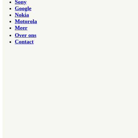
Sony
Google
Nokia
Motorola
Meer
Over ons
Contact