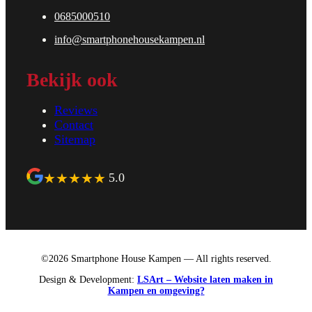
0685000510
info@smartphonehousekampen.nl
Bekijk ook
Reviews
Contact
Sitemap
★
★
★
★
★
5.0
©2026 Smartphone House Kampen — All rights reserved.
Design & Development:
LSArt – Website laten maken in
Kampen en omgeving?