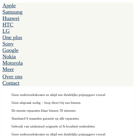
Apple
Samsung
Huawei
HTC
LG
One plus
Sony
Google
Nokia
Motorola
Meer
Over ons
Contact
Geen onderzoekskosten en altijd een duidelijke prijsopgave vooraf.
Geen afspraak nodig – loop direct bij ons binnen.
De meeste reparaties klaar binnen 30 minuten.
Standaard 6 maanden garantie op alle reparaties.
Gebruik van uitsluitend originele of A-kwaliteit onderdelen.
Geen onderzoekskosten en altijd een duidelijke prijsopgave vooraf.