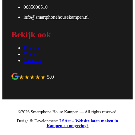
0685000510
info@smartphonehousekampen.nl
Bekijk ook
Reviews
Contact
Sitemap
★
★
★
★
★
5.0
©2026 Smartphone House Kampen — All rights reserved.
Design & Development:
LSArt – Website laten maken in
Kampen en omgeving?