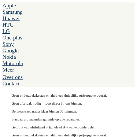
Apple
Samsung
Huawei
HTC
LG
One plus
Sony
Google
Nokia
Motorola
Meer
Over ons
Contact
Geen onderzoekskosten en altijd een duidelijke prijsopgave vooraf.
Geen afspraak nodig – loop direct bij ons binnen.
De meeste reparaties klaar binnen 30 minuten.
Standaard 6 maanden garantie op alle reparaties.
Gebruik van uitsluitend originele of A-kwaliteit onderdelen.
Geen onderzoekskosten en altijd een duidelijke prijsopgave vooraf.