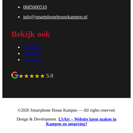
0685000510
info@smartphonehousekampen.nl
Bekijk ook
Reviews
Contact
Sitemap
★
★
★
★
★
5.0
©2026 Smartphone House Kampen — All rights reserved.
Design & Development:
LSArt – Website laten maken in
Kampen en omgeving?