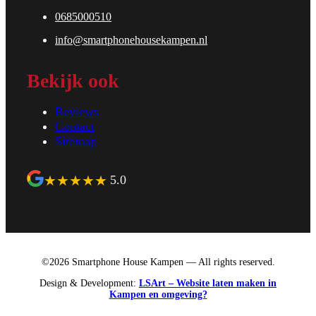
0685000510
info@smartphonehousekampen.nl
Bekijk ook
Reviews
Contact
Sitemap
★
★
★
★
★
5.0
©2026 Smartphone House Kampen — All rights reserved.
Design & Development:
LSArt – Website laten maken in
Kampen en omgeving?