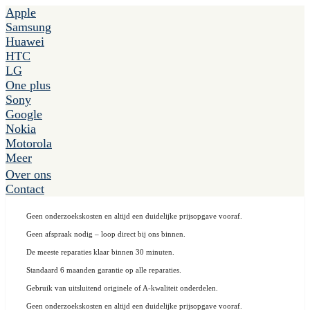
Apple
Samsung
Huawei
HTC
LG
One plus
Sony
Google
Nokia
Motorola
Meer
Over ons
Contact
Geen onderzoekskosten en altijd een duidelijke prijsopgave vooraf.
Geen afspraak nodig – loop direct bij ons binnen.
De meeste reparaties klaar binnen 30 minuten.
Standaard 6 maanden garantie op alle reparaties.
Gebruik van uitsluitend originele of A-kwaliteit onderdelen.
Geen onderzoekskosten en altijd een duidelijke prijsopgave vooraf.