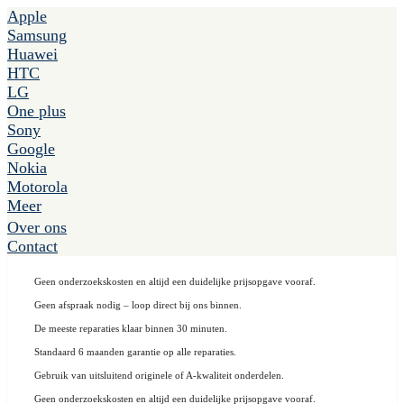
Apple
Samsung
Huawei
HTC
LG
One plus
Sony
Google
Nokia
Motorola
Meer
Over ons
Contact
Geen onderzoekskosten en altijd een duidelijke prijsopgave vooraf.
Geen afspraak nodig – loop direct bij ons binnen.
De meeste reparaties klaar binnen 30 minuten.
Standaard 6 maanden garantie op alle reparaties.
Gebruik van uitsluitend originele of A-kwaliteit onderdelen.
Geen onderzoekskosten en altijd een duidelijke prijsopgave vooraf.