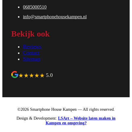
0685000510
info@smartphonehousekampen.nl
Bekijk ook
Reviews
Contact
Sitemap
★
★
★
★
★
5.0
©2026 Smartphone House Kampen — All rights reserved.
Design & Development:
LSArt – Website laten maken in
Kampen en omgeving?