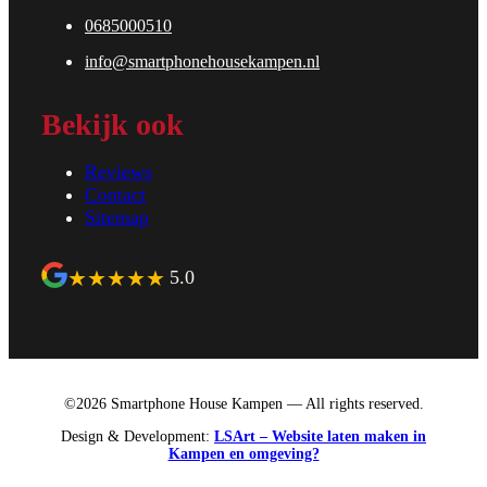
0685000510
info@smartphonehousekampen.nl
Bekijk ook
Reviews
Contact
Sitemap
★
★
★
★
★
5.0
©2026 Smartphone House Kampen — All rights reserved.
Design & Development:
LSArt – Website laten maken in
Kampen en omgeving?