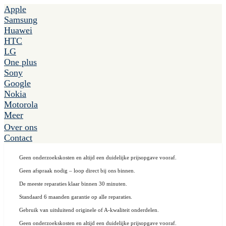
Apple
Samsung
Huawei
HTC
LG
One plus
Sony
Google
Nokia
Motorola
Meer
Over ons
Contact
Geen onderzoekskosten en altijd een duidelijke prijsopgave vooraf.
Geen afspraak nodig – loop direct bij ons binnen.
De meeste reparaties klaar binnen 30 minuten.
Standaard 6 maanden garantie op alle reparaties.
Gebruik van uitsluitend originele of A-kwaliteit onderdelen.
Geen onderzoekskosten en altijd een duidelijke prijsopgave vooraf.