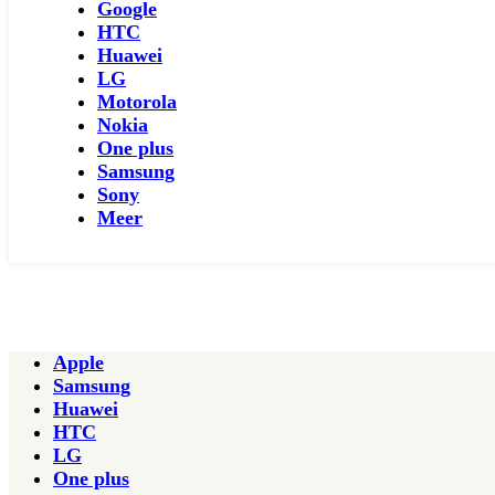
Google
HTC
Huawei
LG
Motorola
Nokia
One plus
Samsung
Sony
Meer
Apple
Samsung
Huawei
HTC
LG
One plus