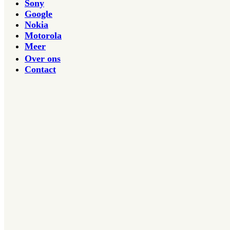
Sony
Google
Nokia
Motorola
Meer
Over ons
Contact